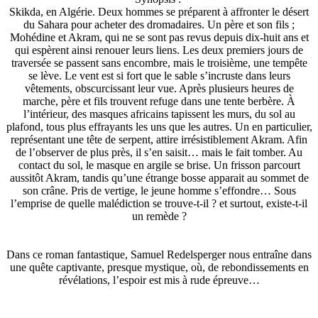
Skikda, en Algérie. Deux hommes se préparent à affronter le désert
du Sahara pour acheter des dromadaires. Un père et son fils
;
Mohédine et Akram, qui ne se sont pas revus depuis dix-huit
ans et
qui espèrent ainsi renouer leurs liens. Les deux premiers jours de
traversée se passent sans encombre, mais le troisième, une tempête
se lève. Le vent est si fort que le sable s’incruste dans leurs
vêtements, obscurcissant leur vue. Après plusieurs heures de
marche, père et fils trouvent refuge dans une tente berbère. À
l’intérieur, des masques africains tapissent les murs, du sol au
plafond, tous plus effrayants les uns que les autres. Un en particulier,
représentant une tête de serpent, attire irrésistiblement Akram. Afin
de l’observer de plus près, il s’en saisit… mais le fait tomber. Au
contact du sol, le masque en argile se brise. Un frisson parcourt
aussitôt Akram, tandis qu’une étrange bosse apparait au sommet de
son crâne. Pris de vertige, le jeune homme s’effondre… Sous
l’emprise de quelle malédiction se trouve-t-il
? et surtout, existe-t-il
un remède
?
Dans ce roman fantastique, Samuel Redelsperger nous entraîne dans
une quête captivante, presque mystique, où, de rebondissements en
révélations, l’espoir est mis à rude épreuve…