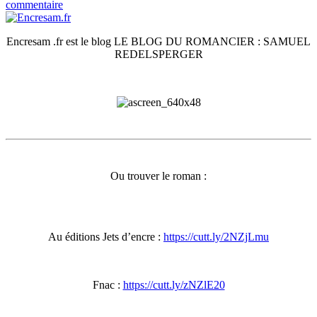
commentaire
Encresam .fr est le blog LE BLOG DU ROMANCIER
: SAMUEL
REDELSPERGER
Ou trouver le roman
:
Au éditions Jets d’encre
:
https://cutt.ly/2NZjLmu
Fnac
:
https://cutt.ly/zNZlE20