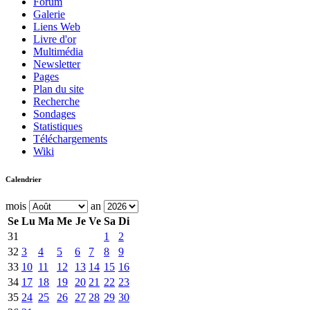
Forum
Galerie
Liens Web
Livre d'or
Multimédia
Newsletter
Pages
Plan du site
Recherche
Sondages
Statistiques
Téléchargements
Wiki
Calendrier
mois
an
Se
Lu
Ma
Me
Je
Ve
Sa
Di
31
1
2
32
3
4
5
6
7
8
9
33
10
11
12
13
14
15
16
34
17
18
19
20
21
22
23
35
24
25
26
27
28
29
30