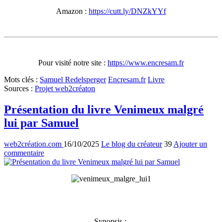
Amazon
:
https://cutt.ly/DNZkYYf
Pour visité notre site :
https://www.encresam.fr
Mots clés
:
Samuel Redelsperger
Encresam.fr
Livre
Sources
:
Projet web2créaton
Présentation du livre Venimeux malgré
lui par Samuel
web2création.com
16/10/2025
Le blog du créateur
39
Ajouter un
commentaire
Synopsis :