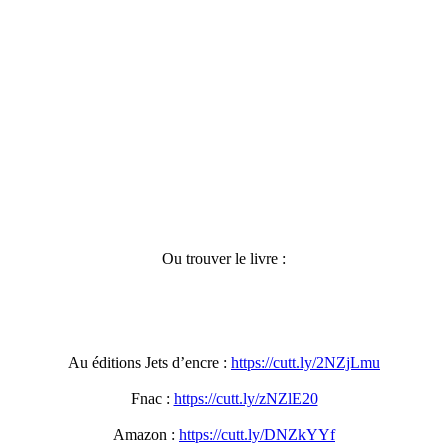
Ou trouver le livre :
Au éditions Jets d’encre :
https://cutt.ly/2NZjLmu
Fnac :
https://cutt.ly/zNZlE20
Amazon :
https://cutt.ly/DNZkYYf